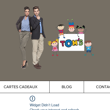
CARTES CADEAUX
BLOG
CONTA
Widget Didn’t Load
Check your internet and refresh